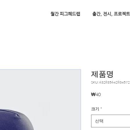
월간 피그헤드랩
출간, 전시, 프로젝트
제품명
SKU: 632835642834572
가
₩40
격
크기
*
선택