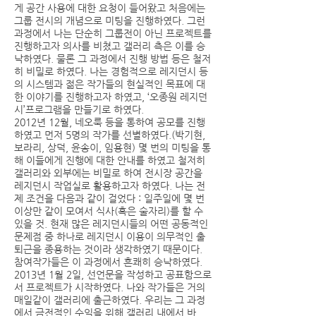
게 공간 사용에 대한 요청이 들어왔고 처음에는
그룹 전시의 개념으로 미팅을 진행하였다. 그런
과정에서 나는 단순히 그룹전이 아닌 프로젝트를
진행하고자 의사를 비쳤고 갤러리 측은 이를 승
낙하였다. 물론 그 과정에서 진행 방법 등은 철저
히 비밀로 하였다. 나는 경험적으로 레지던시 등
의 시스템과 젊은 작가들의 현실적인 목표에 대
한 이야기를 진행하고자 하였고, ‘오종원 레지던
시’프로그램을 만들기로 하였다.
2012년 12월, 네오룩 등을 통하여 공모를 진행
하였고 먼저 5명의 작가를 선별하였다.(박기현,
보라리, 상덕, 윤송이, 임용현) 몇 번의 미팅을 통
해 이들에게 진행에 대한 안내를 하였고 철저히
갤러리와 외부에는 비밀로 하여 전시장 공간을
레지던시 작업실로 활용하고자 하였다. 나는 전
제 조건을 다음과 같이 걸었다 : 일주일에 몇 번
이상만 같이 모여서 식사(혹은 술자리)를 할 수
있을 것. 현재 많은 레지던시들의 어떤 공동적인
문제점 중 하나로 레지던시 이용이 의무적인 출
퇴근을 종용하는 것이라 생각하였기 때문이다.
참여작가들은 이 과정에서 흔쾌히 승낙하였다.
2013년 1월 2일, 선언문을 작성하고 공표함으로
서 프로젝트가 시작하였다. 나와 작가들은 거의
매일같이 갤러리에 출근하였다. 우리는 그 과정
에서 금전적인 수익을 위해 갤러리 내에서 바