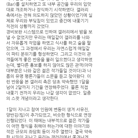
(Bar)를 설치하였고 또 내부 공간을 우리의 입맛
대로 개조하거나 장식하기 시작하였다. 갤러리
측에서는 전혀 의도하지 않았던 상황이었기에 실
제로 우리와 부딪침이 있었고 중간에 내쫓기기
직전의 상황까지 갔었다.
경비보완 시스템으로 인하여 갤러리에서 밤을 보
낼 수 없었지만 우리는 매일같이 갤러리를 나와
서 자유롭게 작업을 하였고 식사를 하고 술을 팔
았으며, 그 과정에서 우리는 자연스럽게 매일같
이 파티 분위기를 형성하였다. 그리고 이것이 관
객들에게 좋은 반응을 불러 일으켰다고 생각하였
는데, 별다른 홍보를 하지 않아도 많은 관객(아마
대부분은 나와 같은 젊은 작가들일 것이다)과 나
름의 유명 평론가들이 소문을 듣고 찾아왔다. 이
런 반응을 본 갤러리 측은 당초 약속했던 1달을
넘어 2달까지 기간을 연장해주었다. 물론 직접
내쫓기 전까지 우리는 나갈 생각이 없었다. 일종
의 스쾃 개념이라고 생각한다.
1달이 지나고 참여 인원에 변동이 생겨 서유진,
양반김(팀)이 추가되었고, 비슷한 형식으로 연장
진행되었다. 이 때에는 내부적으로 젊은 작가들
이 어떤 형식을 취해야 하는가에 대한 이야기와
작은 규모의 좌담회 등이 자주 열렸다. 결국 약속
한 시일이 지나고 우리는 갤러리에서 쫓겨나게