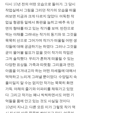
다시 10년 전의 어떤 모습으로 돌아가, 그 당시
작업실에서 그림을 그리던 작가의 모습을 떠올
려보면 지금과 크게 다르지 않았다. 어둑한 작
업실 형광등 밑에서 화판을 눕히고 배추 속 단
면의 형태를 따고 있는 작가를 보며, 반찬으로
먹는 야채를 그려내는 작가의 동기와 또 그것을
묵묵히 선으로 그어가며 작가가 떠올릴 어떤 생
각들에 대해 궁금하기는 하였다. 그러나 그것을
굳이 물어볼 필요가 없을 것이 작가의 작업은
그저 솔직했다. 우리가 흔하게 떠올릴 수 있는
다양한 표상들, 가족과 따뜻함, 그리움과 연민,
아픔을 이겨내고자 하는 어떤 자세들에 대해서
먹먹하고 느리게 그려낼 뿐이었다. 수양일지 속
풀이일지 알 수는 없지만 작가는 묵묵히 화면
가득, 야채의 줄기와 이파리를 채워가고 있었
다. 그리고 작가는 꽤나 씩씩하면서도 어떤 기
억들을 품에 안고 있는 것도 사실일 것이다.
10년이 지나고, 다른 모든 이가 그렇듯 작가 역
시 자신의 삶을 묵묵히 쌓아가고 있다. 어울리