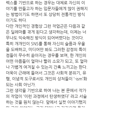
렉스를 기반으로 하는 경우는 대체로 자신의 이
야기를 만들고자 하는 입문자들에게 많이 권해지
는 방법이기도 하면서 또 상당히 전통적인 방식
이기도 하다.
다만 개인적인 경험상 그런 작업군은 다음과 같
은 딜레마를 겪게 된다고 생각하는데, 이제는 너
무나도 익숙해진 방식이 되어버렸다는 것이다.
특히 개개인이 SNS를 통해 자신의 슬픔과 우울
을 도배하고, 미디어만 봐도 그러한 감정의 특이
점들이 무수히 쏟아지는 경우를 보며, 한 개인의
어떤 아픔들이 얼마나 빨리 소모가 되고, 또 얼마
나 가볍게 여겨질 수 있는지 간혹 느끼고는 한다.
더욱이 근래에 들어서 그것은 사회적 분위기, 유
행, 이념적 도구로서도 개인의 상처들이 ‘-ism’화
되는 사회 아닌가.
그런 생각을 기반으로 하여 나는 본 문에서 작가
의 작업이 ‘이런 과정에서 탄생하였다’ 라고 서술
하는 것을 원치 않는다. 앞에서 실컷 이야기했지
만 그의 이야기는 그가 태어나고 자라오며 둘러
쌓인 무수한 환경들에 대한 반영, 그리고 그것에
대한 나름의 어떤 결정이라고 말하는 것으로도
충분하다고 생각한다.